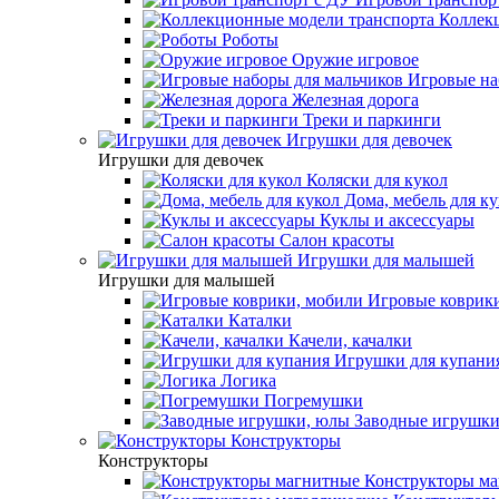
Коллекц
Роботы
Оружие игровое
Игровые на
Железная дорога
Треки и паркинги
Игрушки для девочек
Игрушки для девочек
Коляски для кукол
Дома, мебель для ку
Куклы и аксессуары
Салон красоты
Игрушки для малышей
Игрушки для малышей
Игровые коврики
Каталки
Качели, качалки
Игрушки для купани
Логика
Погремушки
Заводные игрушки
Конструкторы
Конструкторы
Конструкторы ма