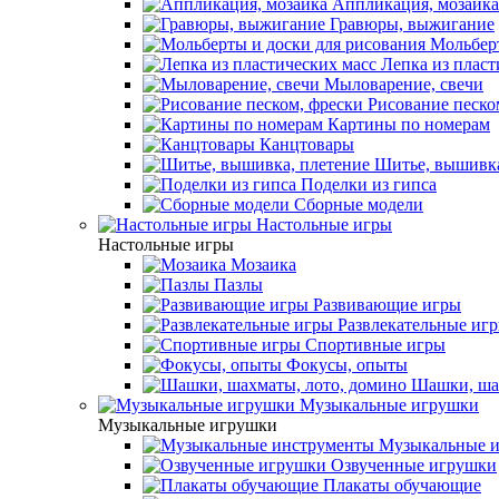
Аппликация, мозаика
Гравюры, выжигание
Мольберт
Лепка из пласт
Мыловарение, свечи
Рисование песко
Картины по номерам
Канцтовары
Шитье, вышивка
Поделки из гипса
Сборные модели
Настольные игры
Настольные игры
Мозаика
Пазлы
Развивающие игры
Развлекательные иг
Спортивные игры
Фокусы, опыты
Шашки, шах
Музыкальные игрушки
Музыкальные игрушки
Музыкальные и
Озвученные игрушки
Плакаты обучающие