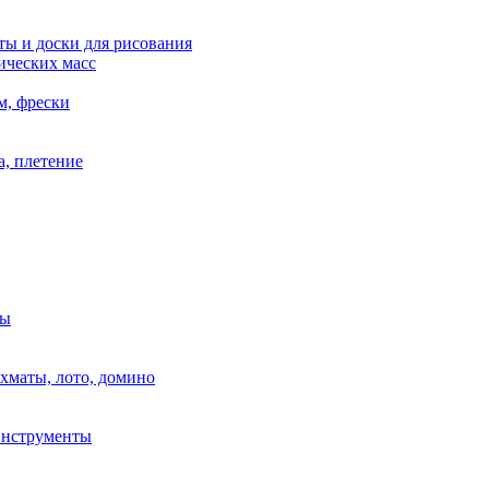
ы и доски для рисования
ических масс
м, фрески
, плетение
ры
маты, лото, домино
нструменты