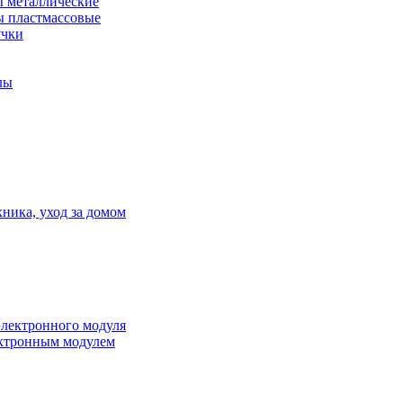
 металлические
 пластмассовые
учки
лы
ника, уход за домом
электронного модуля
ктронным модулем