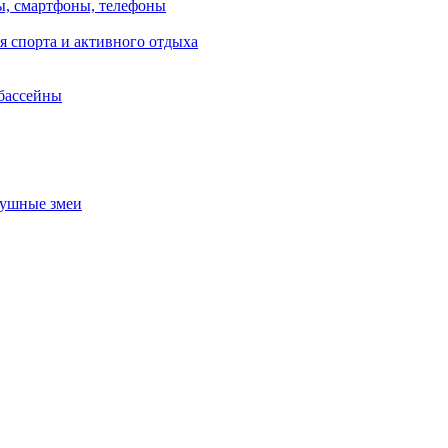
, смартфоны, телефоны
я спорта и активного отдыха
 бассейны
душные змеи