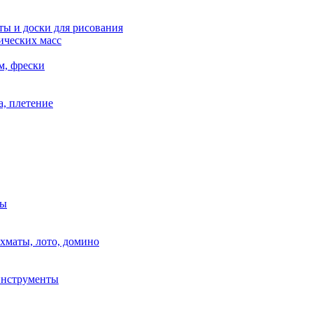
ы и доски для рисования
ических масс
м, фрески
, плетение
ры
маты, лото, домино
нструменты