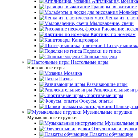
Аппликация, мозаика
Гравюры, выжигание
Мольберт
Лепка из пласт
Мыловарение, свечи
Рисование песко
Картины по номерам
Канцтовары
Шитье, вышивка
Поделки из гипса
Сборные модели
Настольные игры
Настольные игры
Мозаика
Пазлы
Развивающие игры
Развлекательные иг
Спортивные игры
Фокусы, опыты
Шашки, шах
Музыкальные игрушки
Музыкальные игрушки
Музыкальные и
Озвученные игрушки
Плакаты обучающие