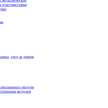
 металлические
 пластмассовые
учки
лы
ника, уход за домом
электронного модуля
ктронным модулем