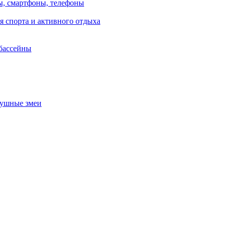
, смартфоны, телефоны
я спорта и активного отдыха
 бассейны
душные змеи