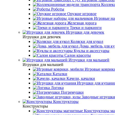
Коллекц
Роботы
Оружие игровое
Игровые на
Железная дорога
Треки и паркинги
Игрушки для девочек
Игрушки для девочек
Коляски для кукол
Дома, мебель для ку
Куклы и аксессуары
Салон красоты
Игрушки для малышей
Игрушки для малышей
Игровые коврики
Каталки
Качели, качалки
Игрушки для купани
Логика
Погремушки
Заводные игрушки
Конструкторы
Конструкторы
Конструкторы ма