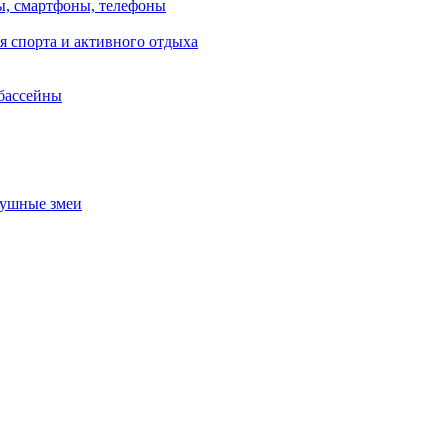
, смартфоны, телефоны
я спорта и активного отдыха
 бассейны
душные змеи