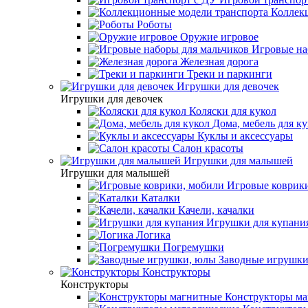
Коллекц
Роботы
Оружие игровое
Игровые на
Железная дорога
Треки и паркинги
Игрушки для девочек
Игрушки для девочек
Коляски для кукол
Дома, мебель для ку
Куклы и аксессуары
Салон красоты
Игрушки для малышей
Игрушки для малышей
Игровые коврики
Каталки
Качели, качалки
Игрушки для купани
Логика
Погремушки
Заводные игрушки
Конструкторы
Конструкторы
Конструкторы ма