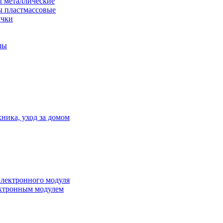
 металлические
 пластмассовые
учки
лы
ника, уход за домом
электронного модуля
ктронным модулем