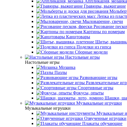
Аппликация, мозаика
Гравюры, выжигание
Мольберт
Лепка из пласт
Мыловарение, свечи
Рисование песко
Картины по номерам
Канцтовары
Шитье, вышивка
Поделки из гипса
Сборные модели
Настольные игры
Настольные игры
Мозаика
Пазлы
Развивающие игры
Развлекательные иг
Спортивные игры
Фокусы, опыты
Шашки, шах
Музыкальные игрушки
Музыкальные игрушки
Музыкальные и
Озвученные игрушки
Плакаты обучающие