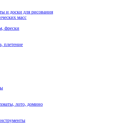
ы и доски для рисования
ических масс
м, фрески
, плетение
ры
маты, лото, домино
нструменты