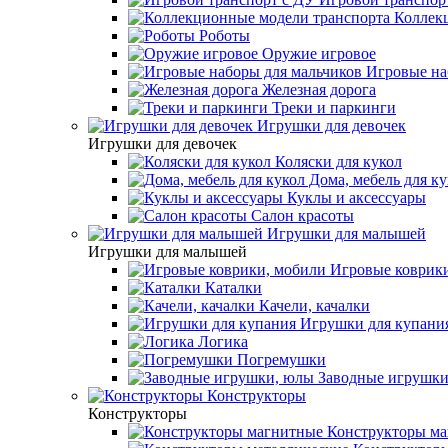
Коллекц
Роботы
Оружие игровое
Игровые на
Железная дорога
Треки и паркинги
Игрушки для девочек
Игрушки для девочек
Коляски для кукол
Дома, мебель для ку
Куклы и аксессуары
Салон красоты
Игрушки для малышей
Игрушки для малышей
Игровые коврики
Каталки
Качели, качалки
Игрушки для купани
Логика
Погремушки
Заводные игрушки
Конструкторы
Конструкторы
Конструкторы ма