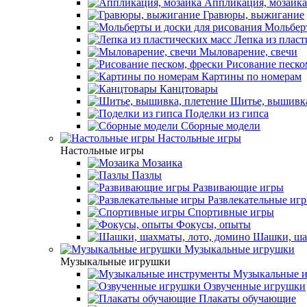
Аппликация, мозаика
Гравюры, выжигание
Мольберт
Лепка из пласт
Мыловарение, свечи
Рисование песко
Картины по номерам
Канцтовары
Шитье, вышивка
Поделки из гипса
Сборные модели
Настольные игры
Настольные игры
Мозаика
Пазлы
Развивающие игры
Развлекательные иг
Спортивные игры
Фокусы, опыты
Шашки, шах
Музыкальные игрушки
Музыкальные игрушки
Музыкальные и
Озвученные игрушки
Плакаты обучающие