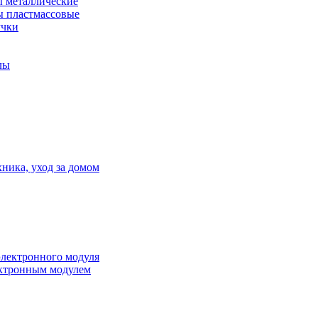
 металлические
 пластмассовые
учки
лы
ника, уход за домом
электронного модуля
ктронным модулем