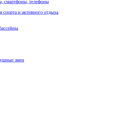
, смартфоны, телефоны
я спорта и активного отдыха
 бассейны
душные змеи