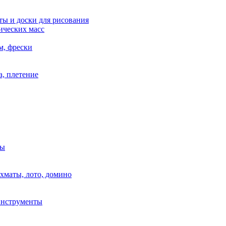
ы и доски для рисования
ических масс
м, фрески
, плетение
ры
маты, лото, домино
нструменты