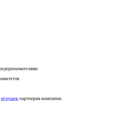
предпринимателями
комитетов
е
игрушек
партнерам компании.