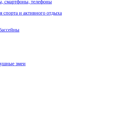
, смартфоны, телефоны
я спорта и активного отдыха
 бассейны
душные змеи