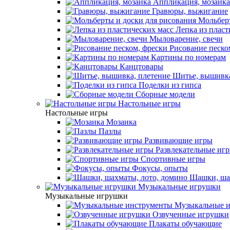
Аппликация, мозаика
Гравюры, выжигание
Мольберт
Лепка из пласт
Мыловарение, свечи
Рисование песко
Картины по номерам
Канцтовары
Шитье, вышивка
Поделки из гипса
Сборные модели
Настольные игры
Настольные игры
Мозаика
Пазлы
Развивающие игры
Развлекательные иг
Спортивные игры
Фокусы, опыты
Шашки, шах
Музыкальные игрушки
Музыкальные игрушки
Музыкальные и
Озвученные игрушки
Плакаты обучающие