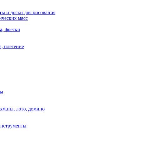
ы и доски для рисования
ических масс
м, фрески
, плетение
ры
маты, лото, домино
нструменты