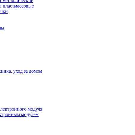
 металлические
 пластмассовые
учки
лы
ника, уход за домом
электронного модуля
ктронным модулем