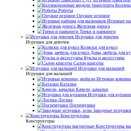
Коллекц
Роботы
Оружие игровое
Игровые на
Железная дорога
Треки и паркинги
Игрушки для девочек
Игрушки для девочек
Коляски для кукол
Дома, мебель для ку
Куклы и аксессуары
Салон красоты
Игрушки для малышей
Игрушки для малышей
Игровые коврики
Каталки
Качели, качалки
Игрушки для купани
Логика
Погремушки
Заводные игрушки
Конструкторы
Конструкторы
Конструкторы ма