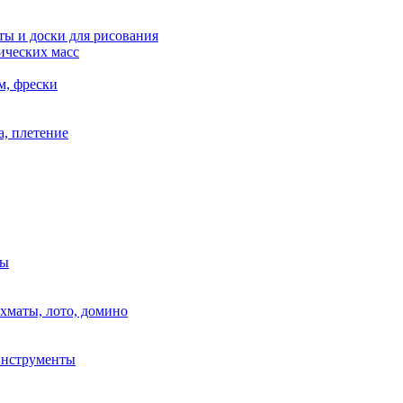
ы и доски для рисования
ических масс
м, фрески
, плетение
ры
маты, лото, домино
нструменты