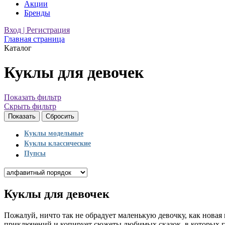
Акции
Бренды
Вход | Регистрация
Главная страница
Каталог
Куклы для девочек
Показать фильтр
Скрыть фильтр
Куклы модельные
Куклы классические
Пупсы
Куклы для девочек
Пожалуй, ничто так не обрадует маленькую девочку, как нова
приключений и копирует сюжеты любимых сказок, в которых 