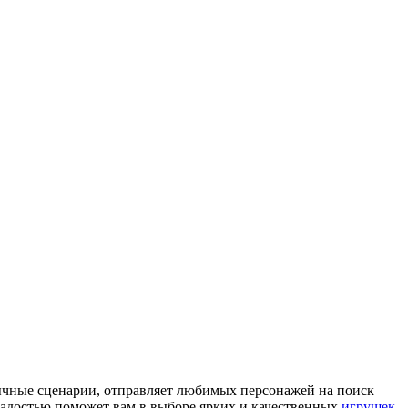
бычные сценарии, отправляет любимых персонажей на поиск
адостью поможет вам в выборе ярких и качественных
игрушек