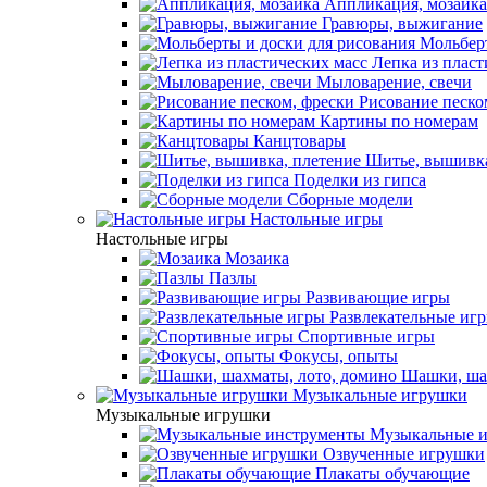
Аппликация, мозаика
Гравюры, выжигание
Мольберт
Лепка из пласт
Мыловарение, свечи
Рисование песко
Картины по номерам
Канцтовары
Шитье, вышивка
Поделки из гипса
Сборные модели
Настольные игры
Настольные игры
Мозаика
Пазлы
Развивающие игры
Развлекательные иг
Спортивные игры
Фокусы, опыты
Шашки, шах
Музыкальные игрушки
Музыкальные игрушки
Музыкальные и
Озвученные игрушки
Плакаты обучающие