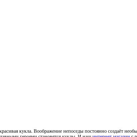
я красивая кукла. Воображение непоседы постоянно создаёт нео
главными героями становятся куклы. И наш
интернет-магазин
с р