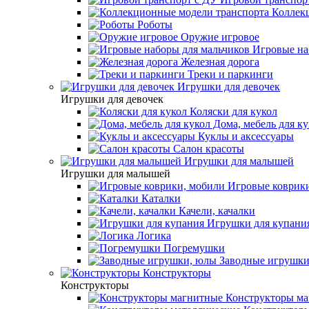
Коллекц
Роботы
Оружие игровое
Игровые на
Железная дорога
Треки и паркинги
Игрушки для девочек
Игрушки для девочек
Коляски для кукол
Дома, мебель для ку
Куклы и аксессуары
Салон красоты
Игрушки для малышей
Игрушки для малышей
Игровые коврики
Каталки
Качели, качалки
Игрушки для купани
Логика
Погремушки
Заводные игрушки
Конструкторы
Конструкторы
Конструкторы ма