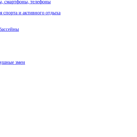
, смартфоны, телефоны
я спорта и активного отдыха
 бассейны
душные змеи