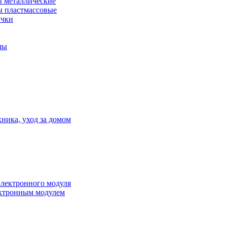
 металлические
 пластмассовые
учки
лы
ника, уход за домом
электронного модуля
ктронным модулем